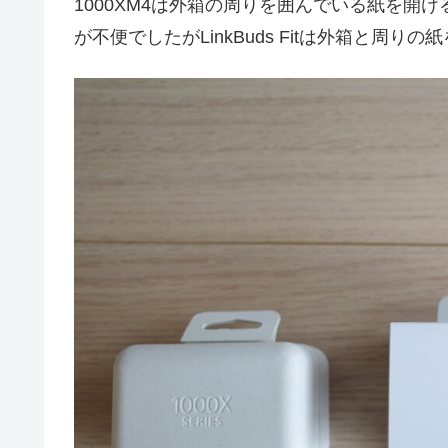
1000XM4は外箱の周りを囲んでいる紙を開
が不便でしたがLinkBuds Fitは外箱と周