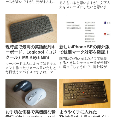
ースが多いですが、光がまぶしす
る方もいると思いますが、文字入
ぎて不快に感じることがありませ
力をスムーズにしたいと思いませ
んか。１時間程度で電源が切れた
んか？ということで、2019年に
り、動作が静かになるおやすみモ
発売した最新版のiPad Air（第3
ードを搭載している家電ですら
世代）とiPad（第7世代）に対応
LEDがまぶしくて紙で隠すと操...
したSmart Keyboardをレビュ
ー...
現時点で最高の英語配列キ
新しいiPhone SEの海外版
ーボード、Logicool（ロジ
で技適マーク対応を確認！
クール）MX Keys Mini
国内版のiPhoneはカメラで撮影
するときにシャッター音が強制的
キーボードは人によってはドキュ
に鳴ってしまうので、海外版が欲
メント作ったりメール書いたりと
しい方も多いと思います。という
毎日使うデバイスですよね。マウ
ことで、新しいiPhone SEの海外
スと合わせて使う時間が長くなる
版について調べてみました。海外
傾向にあるので、できるだけ自分
版iPhoneのメリットとデメリッ
の環境に合ったものを使いたいで
ト旅行などで訪...
す。使い慣れていることもあり家
では英語配列キーボードを使っ
て...
お手頃な価格で高機能な静
ようやく手に入れた