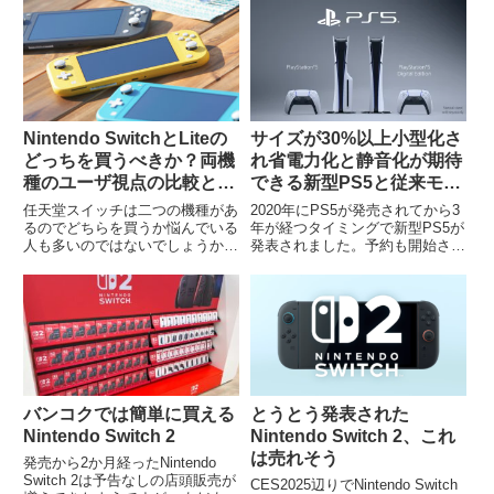
Nintendo SwitchとLiteの
サイズが30%以上小型化さ
どっちを買うべきか？両機
れ省電力化と静音化が期待
種のユーザ視点の比較と違
できる新型PS5と従来モデ
い
ルの比較と違い
任天堂スイッチは二つの機種があ
2020年にPS5が発売されてから3
るのでどちらを買うか悩んでいる
年が経つタイミングで新型PS5が
人も多いのではないでしょうか。
発表されました。予約も開始さ
スイッチとライトの両機種のユー
れ、2023年11月10日（金）に発
ザ視点でレビューして、違いと比
売予定です。これまでのPSは新
較やおすすめの選び方を紹介しま
型が発売するタイミングで小型化
す。Nintendo Switch（ニンテン
しながらCPUシュリンクにより
ドースイッチ）と...
製造コスト低減によ...
バンコクでは簡単に買える
とうとう発表された
Nintendo Switch 2
Nintendo Switch 2、これ
は売れそう
発売から2か月経ったNintendo
Switch 2は予告なしの店頭販売が
CES2025辺りでNintendo Switch