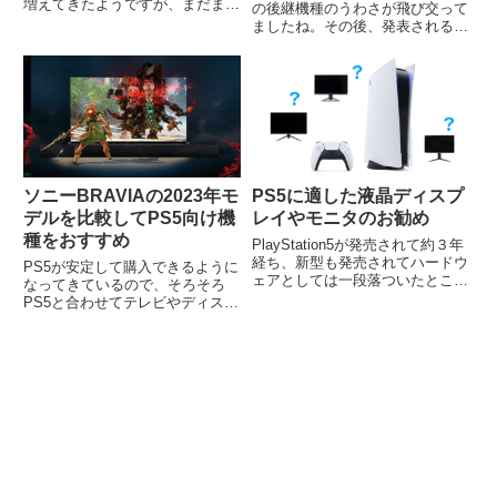
増えてきたようですが、まだまだ
の後継機種のうわさが飛び交って
好きなときにいつでも買えるとい
ましたね。その後、発表されるさ
う状況ではありませんね。タイの
れる、と話題になっていたら突然
販売状況を見てきました。タイの
発表されましたね。Nintendo
首都バンコクにある高級デパー
Switch 2。これまで、2006年12
ト、サイアム・パ...
月に発売したWiiし、...
ソニーBRAVIAの2023年モ
PS5に適した液晶ディスプ
デルを比較してPS5向け機
レイやモニタのお勧め
種をおすすめ
PlayStation5が発売されて約３年
経ち、新型も発売されてハードウ
PS5が安定して購入できるように
ェアとしては一段落ついたところ
なってきているので、そろそろ
でしょうか。PS5世代に合わせた
PS5と合わせてテレビやディスプ
快適な環境でゲームを遊ぶために
レイを購入する人も多いのではな
液晶ディスプレイやPCモニタを
いでしょうか。最近、ソニーは
探している人もいると思うので、
BRAVIAをPS5で使いやすいよう
おすすめ機種を挙...
に作っていて、特に2023年モデ
ルは個人的にはおすすめ...