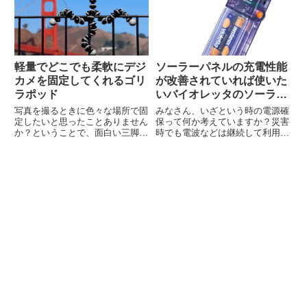
ーします。通常版とKodi...
誇るブランドです。米国だと
「totesと言えば折...
軽量でどこでも柔軟にデジ
ソーラーパネルの充電性能
カメを固定してくれるゴリ
が改善されていれば使いた
ラポッド
いバイオレッタのソーラー
ギア
写真を撮るときに色々な場所で固
みなさん、いざという時の電源確
定したいと思ったことありません
保って何か考えていますか？災害
か？ということで、面白い三脚を
時でも電波などは継続して利用可
買ったので、紹介します。 JOBY
能だったとしてもスマホなどの電
という会社が作っている「ゴリラ
源はいつか切れますよね。という
ポッド」という名前の三脚です。
ことで、なんと今でも売っている
ゴリラポッドゴリラポッドはボー
懐かしいソーラー充電器を紹介し
ル状になったパーツが複数重...
ます。バイオレッタ ソーラー
ギ...