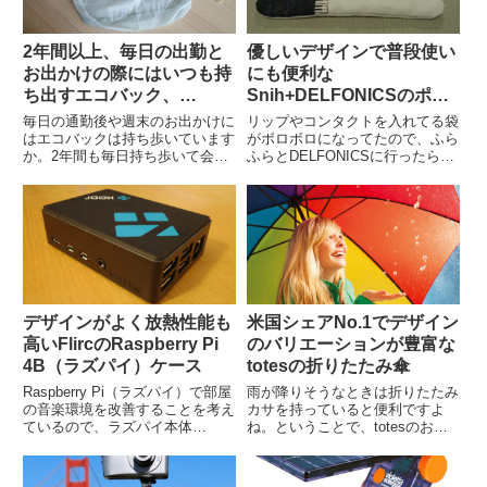
2年間以上、毎日の出勤と
優しいデザインで普段使い
お出かけの際にはいつも持
にも便利な
ち出すエコバック、
Snih+DELFONICSのポー
TO&FROのパッカブルト
チ
毎日の通勤後や週末のお出かけに
リップやコンタクトを入れてる袋
ートバッグAIR
はエコバックは持ち歩いています
がボロボロになってたので、ふら
か。2年間も毎日持ち歩いて会社
ふらとDELFONICSに行ったらイ
帰りや週末の日用品買い物などに
イのを見つけました。ということ
使っているお気に入りのエコバッ
で、新しいポーチを紹介します。
クを紹介したいと思います。
TO&FROのパッカブルトートバ
ッグAIRです。外観と仕様TO&...
デザインがよく放熱性能も
米国シェアNo.1でデザイン
高いFlircのRaspberry Pi
のバリエーションが豊富な
4B（ラズパイ）ケース
totesの折りたたみ傘
Raspberry Pi（ラズパイ）で部屋
雨が降りそうなときは折りたたみ
の音楽環境を改善することを考え
カサを持っていると便利ですよ
ているので、ラズパイ本体
ね。ということで、totesのお折
（Raspberry Pi 4 Model B）と合
りたたみ傘を紹介します。totes
わせてFlircのラズパイケースを購
とは？totes（トーツ）は、米国
入しました。ということでレビュ
のレイングッズのシェアNo.1を