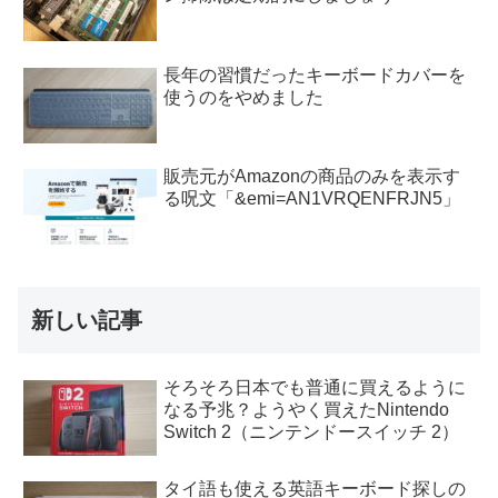
長年の習慣だったキーボードカバーを
使うのをやめました
販売元がAmazonの商品のみを表示す
る呪文「&emi=AN1VRQENFRJN5」
新しい記事
そろそろ日本でも普通に買えるように
なる予兆？ようやく買えたNintendo
Switch 2（ニンテンドースイッチ 2）
タイ語も使える英語キーボード探しの