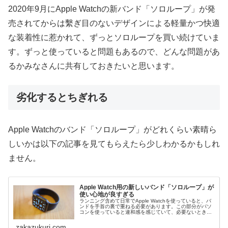
2020年9月にApple Watchの新バンド「ソロループ」が発
売されてからは繫ぎ目のないデザインによる軽量かつ快適
な装着性に惹かれて、ずっとソロループを買い続けていま
す。ずっと使っていると問題もあるので、どんな問題があ
るかみなさんに共有しておきたいと思います。
劣化するとちぎれる
Apple Watchのバンド「ソロループ」がどれくらい素晴ら
しいかは以下の記事を見てもらえたら少しわかるかもしれ
ません。
Apple Watch用の新しいバンド「ソロループ」が
使い心地が良すぎる
ランニング含めて日常でApple Watchを使っていると、バ
ンドを手首の裏で重ねる必要があります。この部分がパソ
コンを使っていると違和感を感じていて、必要ないときは
外していました。最近、この重なる部分がない「ソロルー
プ」というバンドが発売...
zakazukuri.com