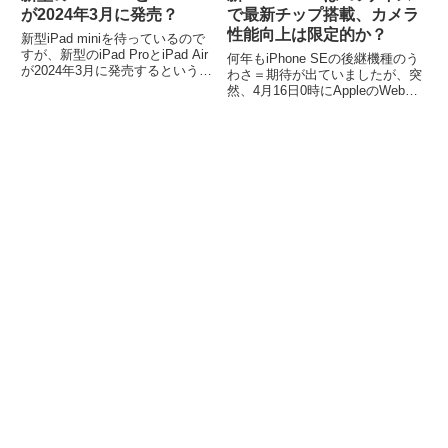
が2024年3月に発売？
で最新チップ搭載、カメラ
性能向上は限定的か？
新型iPad miniを待っているので
すが、新型のiPad ProとiPad Air
何年もiPhone SEの後継機種のう
が2024年3月に発売するという噂
わさ＝期待が出ていましたが、突
が広がっているので、真意のほど
然、4月16日0時にAppleのWebサ
を調べてみました。iPad Proと
イトに新しいiPhone SEが現れま
iPad Airのうわさ多くのWebサイ
した。ということで、Appleの新
トが情報ソースと...
しいiPhone SEを紹介します。新
しいiPhone SE...