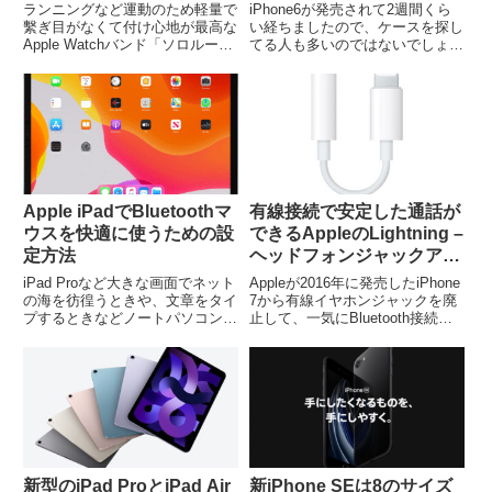
Apple Watch
ランニングなど運動のため軽量で
iPhone6が発売されて2週間くら
繫ぎ目がなくて付け心地が最高な
い経ちましたので、ケースを探し
Apple Watchバンド「ソロルー
てる人も多いのではないでしょう
プ」がお気に入りです。ループと
か。ということで、アップルの
いう名称からもわかるようにバン
iPhone6用のシリコンケースを紹
ドがループ状になっているので、
介します。実際に使ってみての感
Apple Watch付属の充電器で充電
想これまでiPhone4Sをケースな
しようとする...
しで使っていた...
Apple iPadでBluetoothマ
有線接続で安定した通話が
ウスを快適に使うための設
できるAppleのLightning –
定方法
ヘッドフォンジャックアダ
プタ
iPad Proなど大きな画面でネット
Appleが2016年に発売したiPhone
の海を彷徨うときや、文章をタイ
7から有線イヤホンジャックを廃
プするときなどノートパソコンの
止して、一気にBluetooth接続の
ように使いたいときもありますよ
イヤホンが普及しましたね。ただ
ね。ということで、iPadでマウス
し、Bluetoothのマウスやキーボ
を使う方法について紹介します。
ード、ヘッドセットを使っている
iPadでマウスを使うための条件
と、マウスの動きが遅くなった...
iPadでマウス...
新型のiPad ProとiPad Air
新iPhone SEは8のサイズ