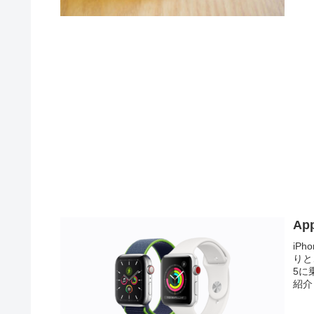
Ap
iP
りと
5に
紹介