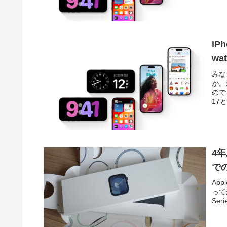
iP
wa
みなさ
か。
ので
17と.
4年
で
App
って
Se