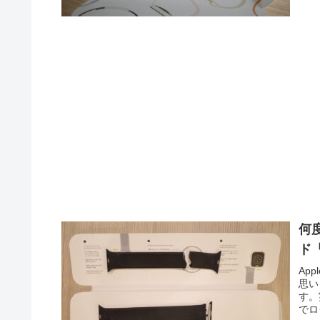
何
ド
Ap
思い
す。
でロ