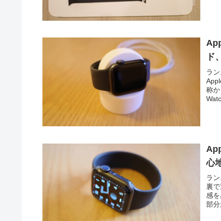
Ap
ド、
ラン
Ap
称か
Wa
A
心
ラン
裏で
感を
部分